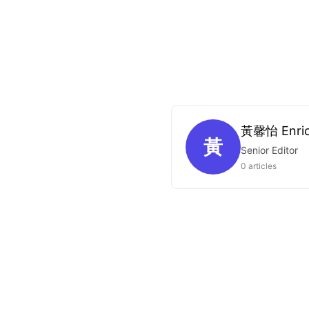
黃馨怡 Enri
黃
Senior Editor
0 articles