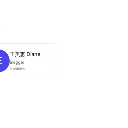
.
王美惠 Diane
王
Blogger
0 articles